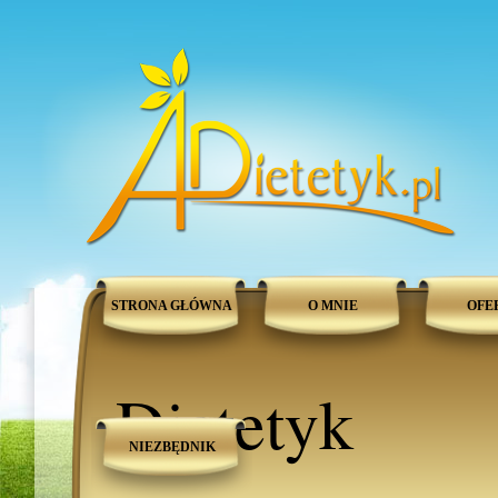
STRONA GŁÓWNA
O MNIE
OFE
Dietetyk
NIEZBĘDNIK