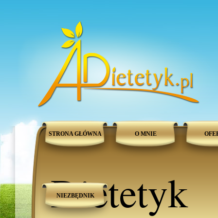
STRONA GŁÓWNA
O MNIE
OFE
Dietetyk
NIEZBĘDNIK