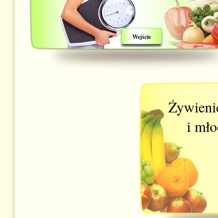
Wejście
Żywienie
i młod